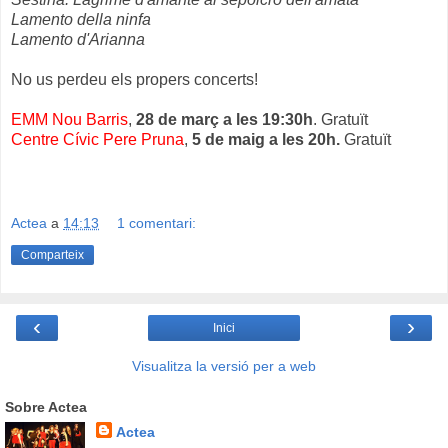
Lamento della ninfa
Lamento d'Arianna
No us perdeu els propers concerts!
EMM Nou Barris
,
28 de març a les 19:30h
. Gratuït
Centre Cívic Pere Pruna
,
5 de maig a les 20h.
Gratuït
Actea
a
14:13
1 comentari:
Comparteix
‹
›
Inici
Visualitza la versió per a web
Sobre Actea
Actea