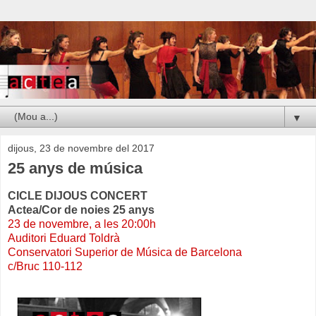
▼
dijous, 23 de novembre del 2017
25 anys de música
CICLE DIJOUS CONCERT
Actea/Cor de noies 25 anys
23 de novembre, a les 20:00h
Auditori Eduard Toldrà
Conservatori Superior de Música de Barcelona
c/Bruc 110-112