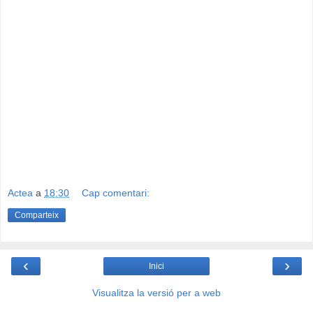
Actea
a
18:30
Cap comentari:
Comparteix
‹
›
Inici
Visualitza la versió per a web