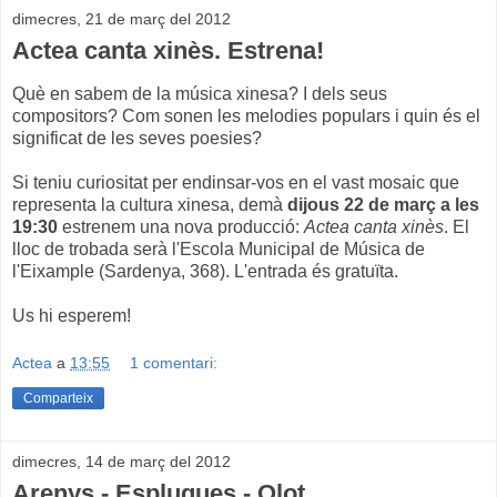
dimecres, 21 de març del 2012
Actea canta xinès. Estrena!
Què en sabem de la música xinesa? I dels seus
compositors? Com sonen les melodies populars i quin és el
significat de les seves poesies?
Si teniu curiositat per endinsar-vos en el vast mosaic que
representa la cultura xinesa, demà
dijous 22 de març a les
19:30
estrenem una nova producció:
Actea canta xinès
. El
lloc de trobada serà l'Escola Municipal de Música de
l'Eixample (Sardenya, 368). L'entrada és gratuïta.
Us hi esperem!
Actea
a
13:55
1 comentari:
Comparteix
dimecres, 14 de març del 2012
Arenys - Esplugues - Olot