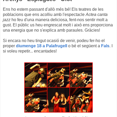
Ens ho estem passant d'allò més bé! Els teatres de les
poblacions que ens acolliu amb l'espectacle
Actea canta
jazz
ho feu d'una manera deliciosa, fent-nos sentir molt a
gust. El públic us heu engrescat molt i això ens proporciona
una energia que no s'explica amb paraules. Gràcies!
Si encara no heu tingut ocasió de venir, podeu fer-ho el
proper
diumenge 18 a Palafrugell
o bé el següent a
Fals
. I
si voleu repetir... encantades!