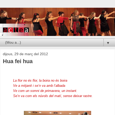
▼
dijous, 29 de març del 2012
Hua fei hua
La flor no és flor, la boira no és boira
Ve a mitjanit i se’n va amb l’albada
Ve com un somni de primavera, un instant.
Se’n va com els núvols del matí, sense deixar rastre.