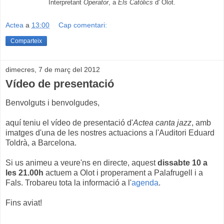
Interpretant
Operator
, a
Els Catòlics
d' Olot.
Actea
a
13:00
Cap comentari:
Comparteix
dimecres, 7 de març del 2012
Vídeo de presentació
Benvolguts i benvolgudes,
aquí teniu el vídeo de presentació d'
Actea canta jazz
, amb
imatges d'una de les nostres actuacions a l'Auditori Eduard
Toldrà, a Barcelona.
Si us animeu a veure'ns en directe, aquest
dissabte 10 a
les 21.00h
actuem a Olot i properament a Palafrugell i a
Fals. Trobareu tota la informació a l'
agenda
.
Fins aviat!