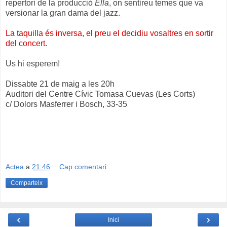
repertori de la producció
Ella
, on sentireu temes que va
versionar la gran dama del jazz.
La taquilla és inversa, el preu el decidiu vosaltres en sortir
del concert.
Us hi esperem!
Dissabte 21 de maig a les 20h
Auditori del Centre Cívic Tomasa Cuevas (Les Corts)
c/ Dolors Masferrer i Bosch, 33-35
Actea
a
21:46
Cap comentari:
Comparteix
‹
›
Inici